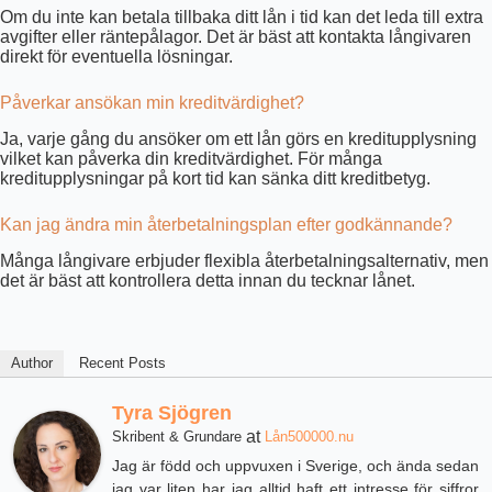
Om du inte kan betala tillbaka ditt lån i tid kan det leda till extra
avgifter eller räntepålagor. Det är bäst att kontakta långivaren
direkt för eventuella lösningar.
Påverkar ansökan min kreditvärdighet?
Ja, varje gång du ansöker om ett lån görs en kreditupplysning
vilket kan påverka din kreditvärdighet. För många
kreditupplysningar på kort tid kan sänka ditt kreditbetyg.
Kan jag ändra min återbetalningsplan efter godkännande?
Många långivare erbjuder flexibla återbetalningsalternativ, men
det är bäst att kontrollera detta innan du tecknar lånet.
Author
Recent Posts
Tyra Sjögren
at
Skribent & Grundare
Lån500000.nu
Jag är född och uppvuxen i Sverige, och ända sedan
jag var liten har jag alltid haft ett intresse för siffror