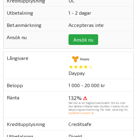
UC
1 - 2 dagar
Accepteras inte
Ansök nu
★★★★☆
Daypay
1 000 - 20 000 kr
132%
⚠
Det här är en högkostnadskredit. Om du inte
kan betala tillbaka hela skulden riskerar du en
betalningsanmärkning. För stöd, vänd dig till
hallåkonsument.se
.
Creditsafe
Direkt