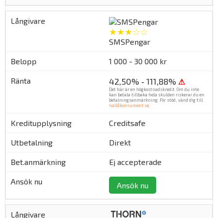
★★★☆☆
SMSPengar
1 000 - 30 000 kr
42,50% - 111,88%
⚠
Det här är en högkostnadskredit. Om du inte
kan betala tillbaka hela skulden riskerar du en
betalningsanmärkning. För stöd, vänd dig till
hallåkonsument.se
.
Creditsafe
Direkt
Ej accepterade
Ansök nu