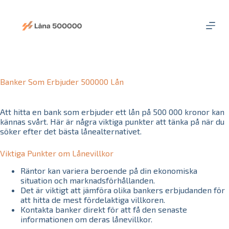
S
k
i
p
t
o
c
o
Banker Som Erbjuder 500000 Lån
n
t
e
Att hitta en bank som erbjuder ett lån på 500 000 kronor kan
n
kännas svårt. Här är några viktiga punkter att tänka på när du
t
söker efter det bästa lånealternativet.
Viktiga Punkter om Lånevillkor
Räntor kan variera beroende på din ekonomiska
situation och marknadsförhållanden.
Det är viktigt att jämföra olika bankers erbjudanden för
att hitta de mest fördelaktiga villkoren.
Kontakta banker direkt för att få den senaste
informationen om deras lånevillkor.