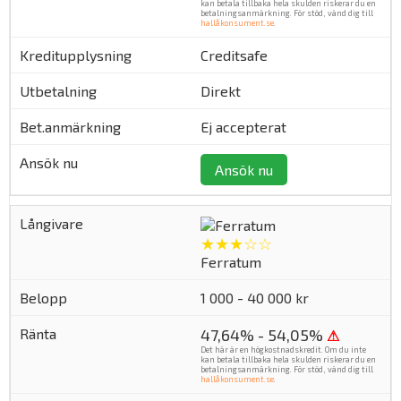
kan betala tillbaka hela skulden riskerar du en
betalningsanmärkning. För stöd, vänd dig till
hallåkonsument.se
.
Creditsafe
Direkt
Ej accepterat
Ansök nu
★★★☆☆
Ferratum
1 000 - 40 000 kr
47,64% - 54,05%
⚠
Det här är en högkostnadskredit. Om du inte
kan betala tillbaka hela skulden riskerar du en
betalningsanmärkning. För stöd, vänd dig till
hallåkonsument.se
.