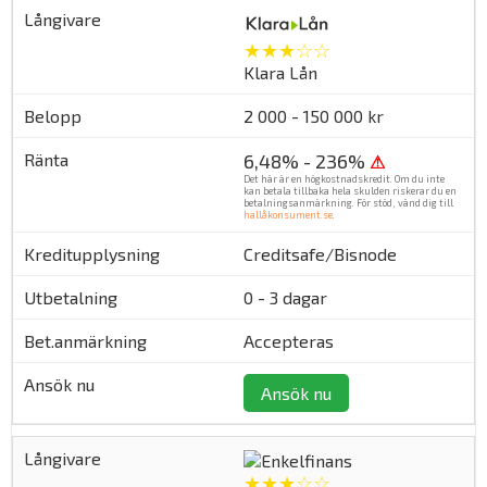
★★★☆☆
Klara Lån
2 000 - 150 000 kr
6,48% - 236%
⚠
Det här är en högkostnadskredit. Om du inte
kan betala tillbaka hela skulden riskerar du en
betalningsanmärkning. För stöd, vänd dig till
hallåkonsument.se
.
Creditsafe/Bisnode
0 - 3 dagar
Accepteras
Ansök nu
★★★☆☆