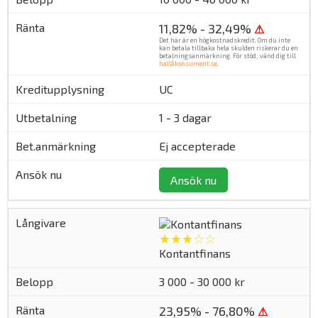
11,82% - 32,49%
⚠
Det här är en högkostnadskredit. Om du inte
kan betala tillbaka hela skulden riskerar du en
betalningsanmärkning. För stöd, vänd dig till
hallåkonsument.se
.
UC
1 - 3 dagar
Ej accepterade
Ansök nu
★★★☆☆
Kontantfinans
3 000 - 30 000 kr
23,95% - 76,80%
⚠