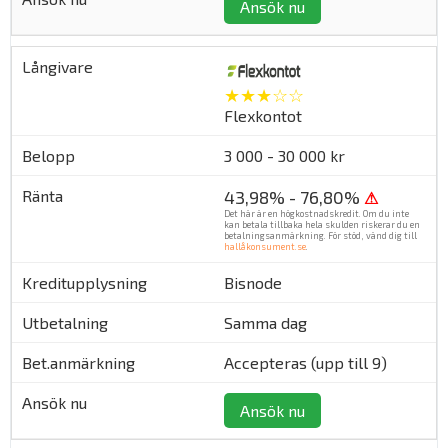
Ansök nu
★★★☆☆
Flexkontot
3 000 - 30 000 kr
43,98% - 76,80%
⚠
Det här är en högkostnadskredit. Om du inte
kan betala tillbaka hela skulden riskerar du en
betalningsanmärkning. För stöd, vänd dig till
hallåkonsument.se
.
Bisnode
Samma dag
Accepteras (upp till 9)
Ansök nu