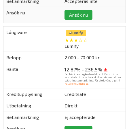
Accepteras inte
Ansök nu
★★★☆☆
Lumify
2 000 - 70 000 kr
12,87% - 236,5%
⚠
Det här är en högkostnadskredit. Om du inte
kan betala tillbaka hela skulden riskerar du en
betalningsanmärkning. För stöd, vänd dig till
hallåkonsument.se
.
Creditsafe
Direkt
Ej accepterade