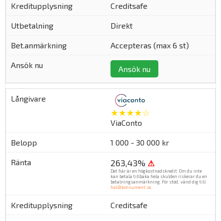
Creditsafe
Direkt
Accepteras (max 6 st)
Ansök nu
★★★★☆
ViaConto
1 000 - 30 000 kr
263,43%
⚠
Det här är en högkostnadskredit. Om du inte
kan betala tillbaka hela skulden riskerar du en
betalningsanmärkning. För stöd, vänd dig till
hallåkonsument.se
.
Creditsafe