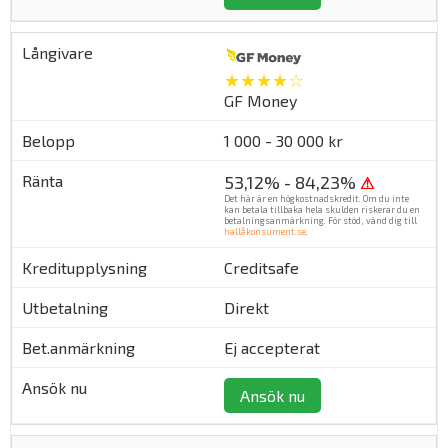
★★★★☆
GF Money
1 000 - 30 000 kr
53,12% - 84,23%
⚠
Det här är en högkostnadskredit. Om du inte
kan betala tillbaka hela skulden riskerar du en
betalningsanmärkning. För stöd, vänd dig till
hallåkonsument.se
.
Creditsafe
Direkt
Ej accepterat
Ansök nu