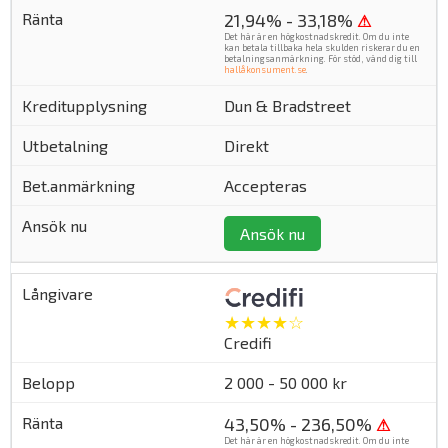
21,94% - 33,18%
⚠
Det här är en högkostnadskredit. Om du inte
kan betala tillbaka hela skulden riskerar du en
betalningsanmärkning. För stöd, vänd dig till
hallåkonsument.se
.
Dun & Bradstreet
Direkt
Accepteras
Ansök nu
★★★★☆
Credifi
2 000 - 50 000 kr
43,50% - 236,50%
⚠
Det här är en högkostnadskredit. Om du inte