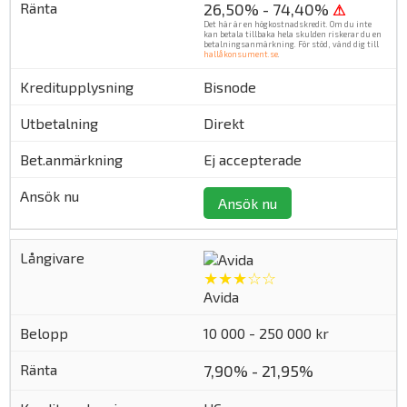
26,50% - 74,40%
⚠
Det här är en högkostnadskredit. Om du inte
kan betala tillbaka hela skulden riskerar du en
betalningsanmärkning. För stöd, vänd dig till
hallåkonsument.se
.
Bisnode
Direkt
Ej accepterade
Ansök nu
★★★☆☆
Avida
10 000 - 250 000 kr
7,90% - 21,95%