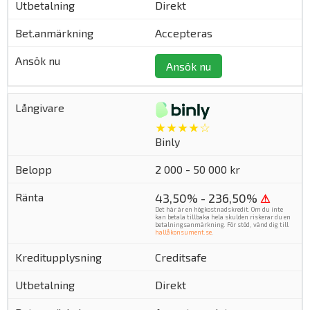
Direkt
Accepteras
Ansök nu
★★★★☆
Binly
2 000 - 50 000 kr
43,50% - 236,50%
⚠
Det här är en högkostnadskredit. Om du inte
kan betala tillbaka hela skulden riskerar du en
betalningsanmärkning. För stöd, vänd dig till
hallåkonsument.se
.
Creditsafe
Direkt